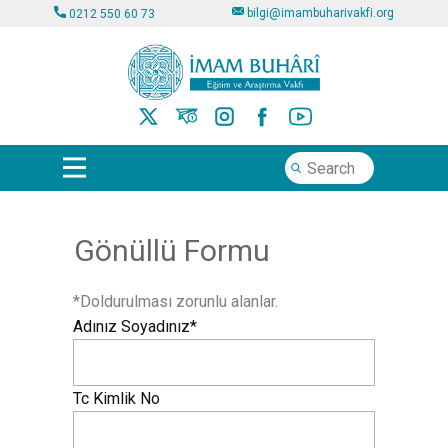
bilgi@imambuharivakfi.org
0212 550 60 73
Gönüllü Formu
*Doldurulması zorunlu alanlar.
Adınız Soyadınız*
Tc Kimlik No